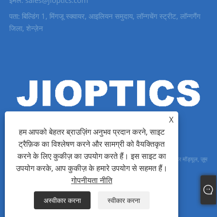
ईमेल: sales@jioptics.com
पता: बिल्डिंग 1, मिंगजू स्क्वायर, आइलियन समुदाय, लॉन्गचेंग स्ट्रीट, लॉन्गगैंग
जिला, शेन्ज़ेन
X
हम आपको बेहतर ब्राउज़िंग अनुभव प्रदान करने, साइट
ट्रैफ़िक का विश्लेषण करने और सामग्री को वैयक्तिकृत
करने के लिए कुकीज़ का उपयोग करते हैं। इस साइट का
कॉपीराइट © 2022 शेन्ज़ेन जियोऑप्टिक्स टेक्नोलॉजी कं, लिमिटेड - लेजर रेंजफाइंडर मॉड्यूल, ज़ूम
उपयोग करके, आप कुकीज़ के हमारे उपयोग से सहमत हैं।
एमडब्ल्यूआईआर कैमरा - सर्वाधिकार सुरक्षित।
गोपनीयता नीति
Links
Sitemap
RSS
XML
गोपनीयता नीति
अस्वीकार करना
स्वीकार करना