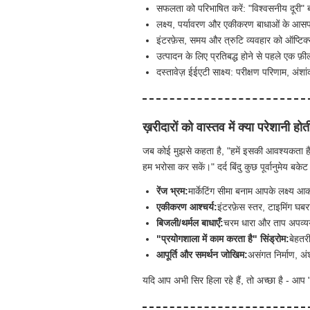
सफलता को परिभाषित करें: "विश्वसनीय दूरी
लक्ष्य, पर्यावरण और एकीकरण बाधाओं के आसप
इंटरफ़ेस, समय और त्रुटि व्यवहार को ऑप्टिक्
उत्पादन के लिए प्रतिबद्ध होने से पहले एक फ़
दस्तावेज़ ईईएटी साक्ष्य: परीक्षण परिणाम, अं
ख़रीदारों को वास्तव में क्या परेशानी होत
जब कोई मुझसे कहता है, "हमें इसकी आवश्यकता ह
हम भरोसा कर सकें।" दर्द बिंदु कुछ पूर्वानुमेय बकेट म
रेंज भ्रम:
मार्केटिंग सीमा बनाम आपके लक्ष्य
एकीकरण आश्चर्य:
इंटरफ़ेस स्तर, टाइमिंग घब
बिजली/थर्मल बाधाएँ:
चरम धारा और ताप अपव्यय
"प्रयोगशाला में काम करता है" सिंड्रोम:
बेहतर
आपूर्ति और समर्थन जोखिम:
असंगत निर्माण, अ
यदि आप अभी सिर हिला रहे हैं, तो अच्छा है - आप "