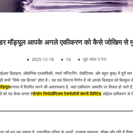
इंडर मॉड्यूल आपके अगले एकीकरण को कैसे जोखिम से म
●
2025-12-18
●
14
●
मुझे संदेश दे देना
र डिवाइस, औद्योगिक प्रकाशिकी, स्मार्ट मॉनिटरिंग, रोबोटिक्स, और बहुत कुछ) में दूरी मा
ायद ही कभी "सिर्फ एक हिस्सा" होता है। यह एक सिस्टम निर्णय है जो आपके डिवाइस को बिल्कु
मॉड्यूल
वास्तव में वितरित करने की आवश्यकता है, जहां एकीकरण आमतौर पर विफल हो जाते हैं, 
ाओं को यह कैसा लगता है
शेन्ज़ेन जियोऑप्टिक्स टेक्नोलॉजी कंपनी लिमिटेड
ओईएम एकीकरण के लि
ा को हल कर सकता है: वास्तविक दुनिया के लक्ष्यों, प्रकाश व्यवस्था, मौसम और गति में विश