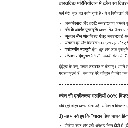
वास्तविक परिनियोजन में कौन सा विव
यहां मेरी "मूर्ख मत बनो" सूची है - ये वे विशेषताएं
आत्मविश्वास और त्रुटि व्यवहार:
क्या आपको गु
गति के अंतर्गत पुनरावृत्ति:
कंपन, तेज़ पैनिंग या 
न्यूनतम सीमा और निकट-क्षेत्र व्यवहार:
कई अनु
अद्यतन दर और विलंबता:
नियंत्रण लूप और ट्
पर्यावरणीय मजबूती:
धुंध, धूल और उच्च पृष्ठभू
संरेखण सहिष्णुता:
छोटी सी गड़बड़ी क्षेत्र में
ईईएटी के लिए, केवल डेटाशीट न दोहराएं। अपने लक्
ग्राहक पूछते हैं, "क्या यह मेरे परिदृश्य के लिए का
कौन सी एकीकरण गलतियाँ 80% विफलत
यदि मुझे थोड़ा क्रूर होना पड़े: अधिकांश विफलताएं
1) यह मानते हुए कि "धारावाहिक धारावाहिक
वोल्टेज स्तर और तर्क अपेक्षाएं भिन्न होती 