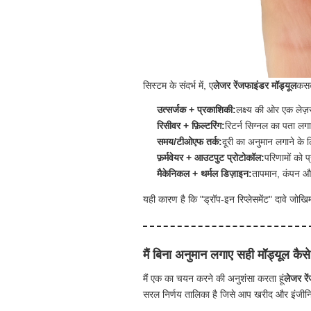
सिस्टम के संदर्भ में, ए
लेजर रेंजफाइंडर मॉड्यूल
कसक
उत्सर्जक + प्रकाशिकी:
लक्ष्य की ओर एक लेज़
रिसीवर + फ़िल्टरिंग:
रिटर्न सिग्नल का पता ल
समय/टीओएफ तर्क:
दूरी का अनुमान लगाने के 
फ़र्मवेयर + आउटपुट प्रोटोकॉल:
परिणामों को प
मैकेनिकल + थर्मल डिज़ाइन:
तापमान, कंपन और
यही कारण है कि "ड्रॉप-इन रिप्लेसमेंट" दावे जोखिम
मैं बिना अनुमान लगाए सही मॉड्यूल कैसे 
मैं एक का चयन करने की अनुशंसा करता हूं
लेजर रे
सरल निर्णय तालिका है जिसे आप खरीद और इंजीनिय