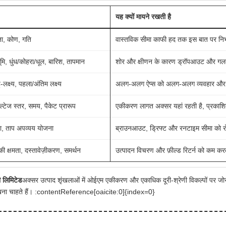
यह क्यों मायने रखती है
ा, कोण, गति
वास्तविक सीमा काफी हद तक इस बात पर निर्भर
ूमि, धुंध/कोहरा/धूल, बारिश, तापमान
शोर और क्षीणन के कारण ड्रॉपआउट और गलत
क्ष्य, पहला/अंतिम लक्ष्य
अलग-अलग ऐप्स को अलग-अलग व्यवहार और फ़
्टेज स्तर, समय, पैकेट प्रारूप
एकीकरण लागत अक्सर यहां रहती है, प्रकाशिकी
ा, ताप अपव्यय योजना
ब्राउनआउट, ड्रिफ्ट और रनटाइम सीमा को र
ी क्षमता, दस्तावेज़ीकरण, समर्थन
उत्पादन विचरण और फ़ील्ड रिटर्न को कम करत
ी लिमिटेड
अक्सर उत्पाद शृंखलाओं में ओईएम एकीकरण और एकाधिक दूरी-श्रेणी विकल्पों पर जो
 देखना चाहते हैं। :contentReference[oaicite:0]{index=0}