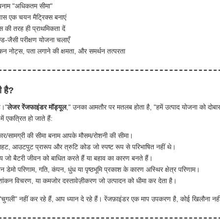
" बनाम "अधिकतम सीमा"
ास एक चयन मैट्रिक्स बनाएं
स की तरह ही प्राथमिकता दें
ील्ड-जैसी परीक्षण योजना चलाएँ
शांकन नोट्स, पता लगाने की क्षमता, और समर्थन तत्परता
ी है?
ै।"
लेजर रेंजफाइंडर मॉड्यूल
," उनका आमतौर पर मतलब होता है, "हमें उत्पाद योजना को दोबार
ें एकत्रित हो जाते हैं:
 आकार/सामग्री की सीमा बनाम आपके मौसम/रोशनी की सीमा।
राहट, आउटपुट प्रारूप और त्रुटि कोड जो स्पष्ट रूप से परिभाषित नहीं थे।
 जो बैटरी जीवन को बाधित करते हैं या बहाव का कारण बनते हैं।
ीन डेमो परिणाम, गति, कंपन, धुंध या पृष्ठभूमि प्रकाश के कारण अस्थिर क्षेत्र परिणाम।
ंशांकन विचरण, या कमजोर दस्तावेज़ीकरण जो उत्पादन को धीमा कर देता है।
चुगली" नहीं कर रहे हैं, आप ध्यान दे रहे हैं। रेंजफ़ाइंडर एक माप उपकरण है, कोई खिलौना नह