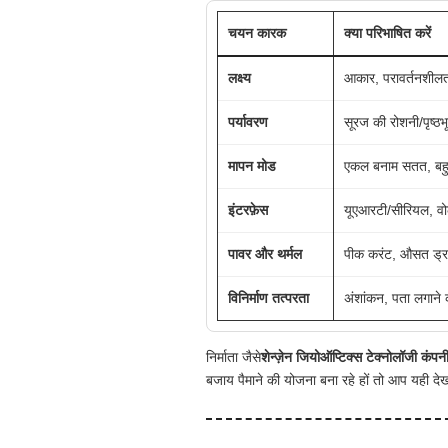
चयन कारक
क्या परिभाषित करें
लक्ष्य
आकार, परावर्तनशीलत
पर्यावरण
सूरज की रोशनी/पृष्ठभ
मापन मोड
एकल बनाम सतत, बहु-ल
इंटरफ़ेस
यूएआरटी/सीरियल, वोल
पावर और थर्मल
पीक करंट, औसत ड्र
विनिर्माण तत्परता
अंशांकन, पता लगाने क
निर्माता जैसे
शेन्ज़ेन जियोऑप्टिक्स टेक्नोलॉजी कंपन
बजाय पैमाने की योजना बना रहे हों तो आप यही