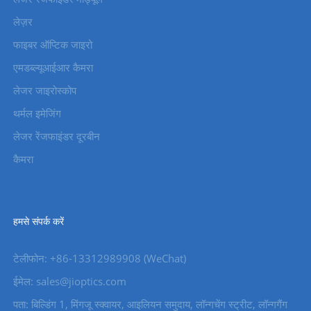
लेज़र
फाइबर ऑप्टिक जाइरो
एमडब्ल्यूआईआर कैमरा
लेजर जाइरोस्कोप
थर्मल इमेजिंग
लेजर रेंजफाइंडर दूरबीन
कैमरा
हमसे संपर्क करें
टेलीफोन: +86-13312989908 (WeChat)
ईमेल: sales@jioptics.com
पता: बिल्डिंग 1, मिंगजू स्क्वायर, आइलियन समुदाय, लॉन्गचेंग स्ट्रीट, लॉन्गगैंग