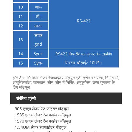
10
आर-
11
टी-
RS-422
12
आर+
संचार
13
gnd
14
Syn+
RS422 डिफरेंशियल एक्सटर्नल टाइमिंग
सिस्टम, चौड़ाई> 10US।
15
Syn-
हॉट टैग: 10 किमी लेजर रेंजफाइंडर मॉड्यूल एंटी ड्रोन स्टीस्टम, निर्माताओं,
आपूर्तिकर्ताओं, कारखाने, चीन, चीन में निर्मित, अनुकूलित, उच्च गुणवत्ता के
लिए मॉड्यूल
संबंधित श्रेणी
905 एनएम लेजर रेंज फाइंडर मॉड्यूल
1535 एनएम लेजर रेंज फाइंडर मॉड्यूल
1570 एनएम लेजर रेंज फाइंडर मॉड्यूल
1.54UM लेजर रेंजफाइंडर मॉड्यूल