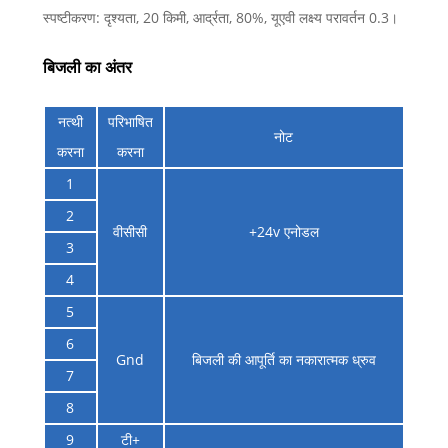
स्पष्टीकरण: दृश्यता, 20 किमी, आर्द्रता, 80%, यूएवी लक्ष्य परावर्तन 0.3।
बिजली का अंतर
नत्थी
परिभाषित
नोट
करना
करना
1
2
वीसीसी
+24v एनोडल
3
4
5
6
Gnd
बिजली की आपूर्ति का नकारात्मक ध्रुव
7
8
9
टी+