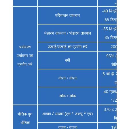
_ _ _
-40 डिग्री सेल्सि
परिचालन तापमान
65 डिग्री सेल्सि
-55 डिग्री सेल्सि
भंडारण तापमान / भंडारण तापमान
85 डिग्री सेल्सि
ऊंचाई/ऊंचाई का प्रयोग करें
20000 मी
पर्यावरण
पर्यावरण का
95% (25 डिग्र
नमी
प्रयोग करें
सेल्सियस)
5 जी @ 20 ~ 2
कंपन / कंपन
हर्ट्ज
40 ग्राम, 11 एम
शॉक / शॉक
1/2 साइन
370 x 275 x 2
आयाम / आकार (एल * डब्ल्यू * एच)
भौतिक गुण
मिमी _
भौतिक
वजन / वजन
19 किग्रा