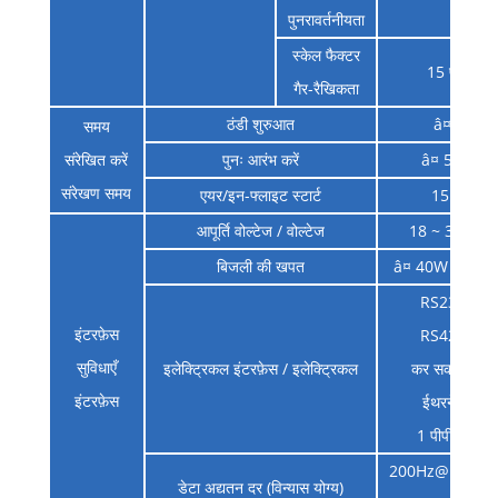
पुनरावर्तनीयता
स्केल फैक्टर
15 पीपीएम
गैर-रैखिकता
ठंडी शुरुआत
â¤ 8 मि
समय
संरेखित करें
पुनः आरंभ करें
â¤ 5min _
संरेखण समय
एयर/इन-फ्लाइट स्टार्ट
15 मिनट
आपूर्ति वोल्टेज / वोल्टेज
18 ~ 36 वीडीस
बिजली की खपत
â¤ 40W @ 24
RS232 × 2
इंटरफ़ेस
RS422 × 3
सुविधाएँ
इलेक्ट्रिकल इंटरफ़ेस / इलेक्ट्रिकल
कर सकते हैं × 
इंटरफ़ेस
ईथरनेट × 1
1 पीपीएस × 1
200Hz@115.2k
डेटा अद्यतन दर (विन्यास योग्य)