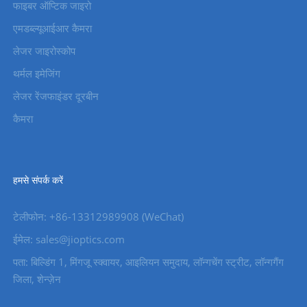
फाइबर ऑप्टिक जाइरो
एमडब्ल्यूआईआर कैमरा
लेजर जाइरोस्कोप
थर्मल इमेजिंग
लेजर रेंजफाइंडर दूरबीन
कैमरा
हमसे संपर्क करें
टेलीफोन: +86-13312989908 (WeChat)
ईमेल: sales@jioptics.com
पता: बिल्डिंग 1, मिंगजू स्क्वायर, आइलियन समुदाय, लॉन्गचेंग स्ट्रीट, लॉन्गगैंग
जिला, शेन्ज़ेन