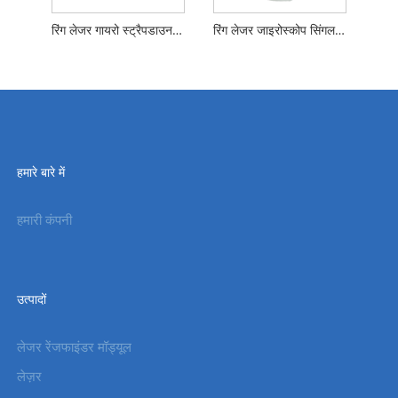
रिंग लेजर गायरो स्ट्रैपडाउन जड़त्वीय नेविगेशन प्रणाली
रिंग लेजर जाइरोस्कोप सिंगल-एक्सिस इंडेक्सिंग इनर्शियल नेविगेशन सिस्टम
हमारे बारे में
हमारी कंपनी
उत्पादों
लेजर रेंजफाइंडर मॉड्यूल
लेज़र