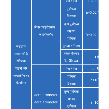
रेंज / रेंज
± 6 00 डिग्री /
पूर्वाग्रह
â¤0.02 डिग्री/एच
स्थिरता
शून्य पूर्वाग्रह
लेजर जाइरोस्कोप _
दोहराव
जाइरोस्कोप
â¤0.02 डिग्री/एच
पूर्वाग्रह
पुनरावर्तनीयता
जड़त्वीय
स्केल फैक्टर
उपकरणों के
1 पीपीएम
गैर-रैखिकता
संकेतक
जाइरो और
रेंज / रेंज
± 15 ग्राम _
एक्सेलेरोमीटर
पूर्वाग्रह
â¤10Î¼g , 1
पैरामीटर
स्थिरता
शून्य पूर्वाग्रह
accelerometer
दोहराव
accelerometer
â¤10Î¼g , 1
पूर्वाग्रह