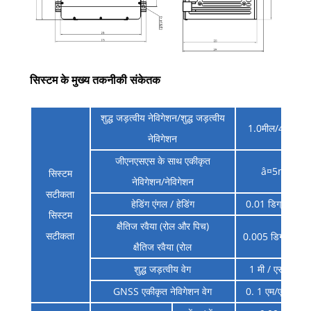
सिस्टम के मुख्य तकनीकी संकेतक
शुद्ध जड़त्वीय नेविगेशन/शुद्ध जड़त्वीय
1.0मील/4 घंटे, स
नेविगेशन
जीएनएसएस के साथ एकीकृत
â¤5m , 1Ï _
सिस्टम
नेविगेशन/नेविगेशन
सटीकता
हेडिंग एंगल / हेडिंग
0.01 डिग्री, आर
सिस्टम
क्षैतिज रवैया (रोल और पिच)
सटीकता
0.005 डिग्री, आर
क्षैतिज रवैया (रोल
शुद्ध जड़त्वीय वेग
1 मी / एस, आरए
GNSS एकीकृत नेविगेशन वेग
0. 1 एम/एस, आर