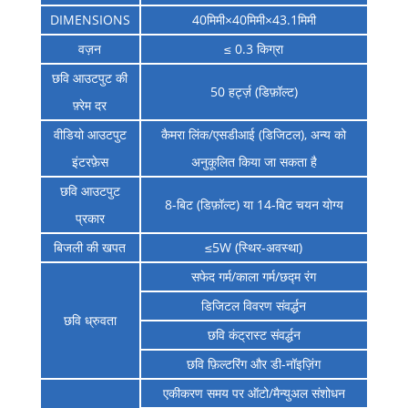
DIMENSIONS
40मिमी×40मिमी×43.1मिमी
वज़न
≤ 0.3 किग्रा
छवि आउटपुट की
50 हर्ट्ज़ (डिफ़ॉल्ट)
फ़्रेम दर
वीडियो आउटपुट
कैमरा लिंक/एसडीआई (डिजिटल), अन्य को
इंटरफ़ेस
अनुकूलित किया जा सकता है
छवि आउटपुट
8-बिट (डिफ़ॉल्ट) या 14-बिट चयन योग्य
प्रकार
बिजली की खपत
≤5W (स्थिर-अवस्था)
सफेद गर्म/काला गर्म/छद्म रंग
डिजिटल विवरण संवर्द्धन
छवि ध्रुवता
छवि कंट्रास्ट संवर्द्धन
छवि फ़िल्टरिंग और डी-नॉइज़िंग
एकीकरण समय पर ऑटो/मैन्युअल संशोधन