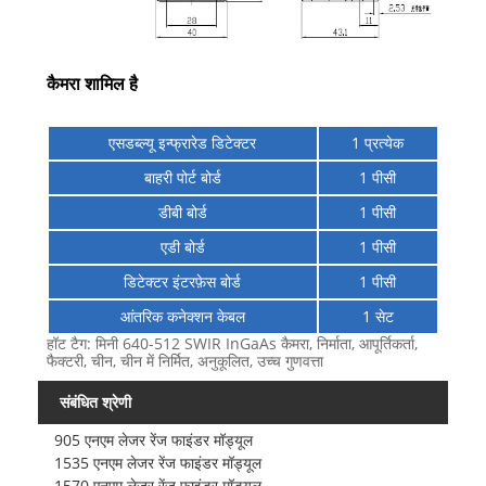
कैमरा शामिल है
एसडब्ल्यू इन्फ्रारेड डिटेक्टर
1 प्रत्येक
बाहरी पोर्ट बोर्ड
1 पीसी
डीबी बोर्ड
1 पीसी
एडी बोर्ड
1 पीसी
डिटेक्टर इंटरफ़ेस बोर्ड
1 पीसी
आंतरिक कनेक्शन केबल
1 सेट
हॉट टैग: मिनी 640-512 SWIR InGaAs कैमरा, निर्माता, आपूर्तिकर्ता,
फैक्टरी, चीन, चीन में निर्मित, अनुकूलित, उच्च गुणवत्ता
संबंधित श्रेणी
905 एनएम लेजर रेंज फाइंडर मॉड्यूल
1535 एनएम लेजर रेंज फाइंडर मॉड्यूल
1570 एनएम लेजर रेंज फाइंडर मॉड्यूल