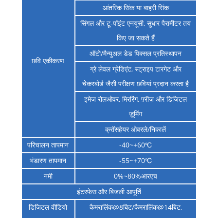
आंतरिक सिंक या बाहरी सिंक
सिंगल और टू-पॉइंट एनयूसी, सुधार पैरामीटर तय
किए जा सकते हैं
ऑटो/मैन्युअल डेड पिक्सल प्रतिस्थापन
छवि एकीकरण
ग्रे लेवल ग्रेडिएंट, स्ट्राइप टारगेट और
चेकरबोर्ड जैसी परीक्षण छवियां प्रदान करता है
इमेज रोलओवर, मिररिंग, फ़्रीज़ और डिजिटल
ज़ूमिंग
क्रॉसहेयर ओवरले/निकालें
परिचालन तापमान
-40~+60℃
भंडारण तापमान
-55~+70℃
नमी
0%~80%आरएच
इंटरफेस और बिजली आपूर्ति
डिजिटल वीडियो
कैमरालिंक@8बिट/कैमरालिंक@14बिट,