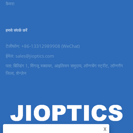
कैमरा
हमसे संपर्क करें
टेलीफोन: +86-13312989908 (WeChat)
ईमेल: sales@jioptics.com
पता: बिल्डिंग 1, मिंगजू स्क्वायर, आइलियन समुदाय, लॉन्गचेंग स्ट्रीट, लॉन्गगैंग
जिला, शेन्ज़ेन
X