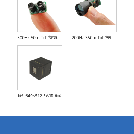
500Hz 50m ToF सिंगल-पॉइंट रेंजिंग लिडार मॉड्यूल
200Hz 350m ToF सिंगल-पॉइंट रेंजिंग LiDAR मॉड्यूल
मिनी 640×512 SWIR कैमरे