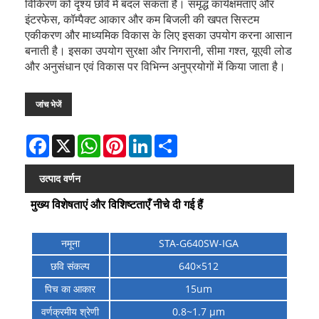
विकिरण को दृश्य छवि में बदल सकता है। समृद्ध कार्यक्षमताएं और
इंटरफेस, कॉम्पैक्ट आकार और कम बिजली की खपत सिस्टम
एकीकरण और माध्यमिक विकास के लिए इसका उपयोग करना आसान
बनाती है। इसका उपयोग सुरक्षा और निगरानी, ​​सीमा गश्त, यूएवी लोड
और अनुसंधान एवं विकास पर विभिन्न अनुप्रयोगों में किया जाता है।
जांच भेजें
Facebook
X
WhatsApp
Pinterest
LinkedIn
Share
उत्पाद वर्णन
मुख्य विशेषताएं और विशिष्टताएँ नीचे दी गई हैं
नमूना
STA-G640SW-IGA
छवि संकल्प
640×512
पिच का आकार
15um
वर्णक्रमीय श्रेणी
0.8~1.7 µm