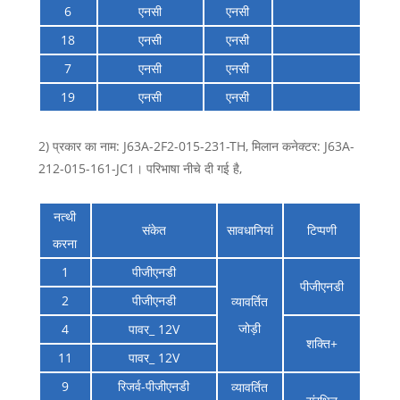
6
एनसी
एनसी
18
एनसी
एनसी
7
एनसी
एनसी
19
एनसी
एनसी
2) प्रकार का नाम: J63A-2F2-015-231-TH, मिलान कनेक्टर: J63A-
212-015-161-JC1। परिभाषा नीचे दी गई है,
नत्थी
संकेत
सावधानियां
टिप्पणी
करना
1
पीजीएनडी
पीजीएनडी
2
पीजीएनडी
व्यावर्तित
जोड़ी
4
पावर_ 12V
शक्ति+
11
पावर_ 12V
9
रिजर्व-पीजीएनडी
व्यावर्तित