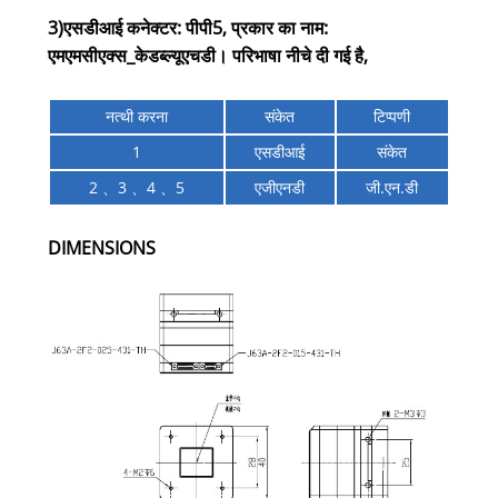
3)एसडीआई कनेक्टर: पीपी5, प्रकार का नाम:
एमएमसीएक्स_केडब्ल्यूएचडी। परिभाषा नीचे दी गई है,
नत्थी करना
संकेत
टिप्पणी
1
एसडीआई
संकेत
2 、3 、4 、5
एजीएनडी
जी.एन.डी
DIMENSIONS