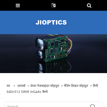
घर
>
उत्पादों
>
लेजर रेंजफाइंडर मॉड्यूल
>
रेंजिंग लिडार मॉड्यूल
> मिनी
640×512 SWIR InGaAs कैमरे