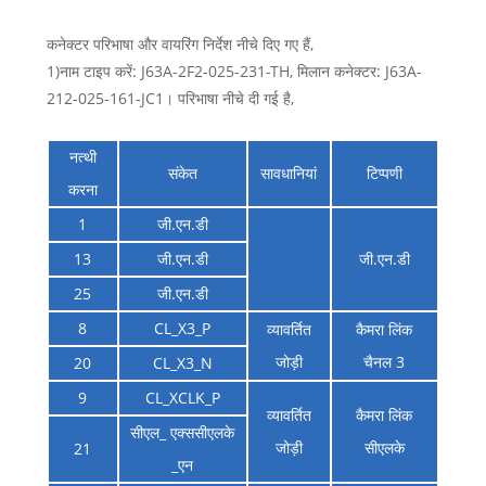
कनेक्टर परिभाषा और वायरिंग निर्देश नीचे दिए गए हैं,
1)नाम टाइप करें: J63A-2F2-025-231-TH, मिलान कनेक्टर: J63A-
212-025-161-JC1। परिभाषा नीचे दी गई है,
नत्थी
संकेत
सावधानियां
टिप्पणी
करना
1
जी.एन.डी
13
जी.एन.डी
जी.एन.डी
25
जी.एन.डी
8
CL_X3_P
व्यावर्तित
कैमरा लिंक
जोड़ी
चैनल 3
20
CL_X3_N
9
CL_XCLK_P
व्यावर्तित
कैमरा लिंक
सीएल_ एक्ससीएलके
जोड़ी
सीएलके
21
_एन