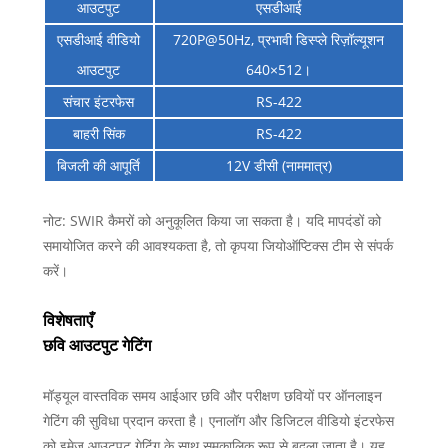
आउटपुट
एसडीआई
एसडीआई वीडियो
720P@50Hz, प्रभावी डिस्प्ले रिज़ॉल्यूशन
आउटपुट
640×512।
संचार इंटरफेस
RS-422
बाहरी सिंक
RS-422
बिजली की आपूर्ति
12V डीसी (नाममात्र)
नोट: SWIR कैमरों को अनुकूलित किया जा सकता है। यदि मापदंडों को
समायोजित करने की आवश्यकता है, तो कृपया जियोऑप्टिक्स टीम से संपर्क
करें।
विशेषताएँ
छवि आउटपुट गेटिंग
मॉड्यूल वास्तविक समय आईआर छवि और परीक्षण छवियों पर ऑनलाइन
गेटिंग की सुविधा प्रदान करता है। एनालॉग और डिजिटल वीडियो इंटरफेस
को इमेज आउटपुट गेटिंग के साथ समकालिक रूप से बदला जाता है। यह